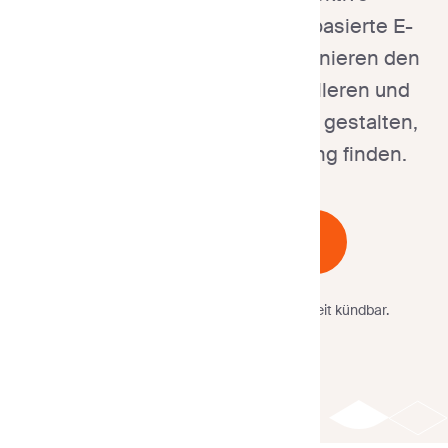
Geschäftskommunikation. KI-basierte E-
Mail-Design-Vorlagen revolutionieren den
Markt und bieten einen schnelleren und
intelligenteren Weg, E-Mails zu gestalten,
die bei Ihrer Zielgruppe Anklang finden.
Kostenlos starten
Keine Kreditkarte
erforderlich.
Jederzeit kündbar.