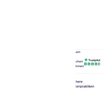
Beispiele für Werbe-E-Mails
Feedback-E-Mails
E-Mail-Vorlagen für verlassene Warenkörbe
E-Commerce-E-Mail-Vorlagen
E-Mail-Vorlagen für Produkt-Upgrades
Vertraut von
180,000
Mit kostenlosem Plan starten
erfolgreichen
Unternehmen
weltweit
© 2026
DSGVO-
ISO-
Sichere
Sender.net
konform
zertifiziert
Datenpraktiken