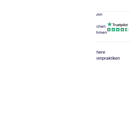
Vertraut von
180,000
Mit kostenlosem Plan starten
erfolgreichen
Unternehmen
weltweit
© 2026
DSGVO-
ISO-
Sichere
Sender.net
konform
zertifiziert
Datenpraktiken