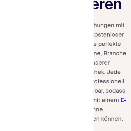
die konvertieren
Starten Sie Ihre Marketingbemühungen mit
unserer vielfältigen Sammlung kostenloser
E-Mail-Vorlagen. Finden Sie das perfekte
Vorlagendesign für jede Kampagne, Branche
oder saisonale Aktion in unserer
umfangreichen Vorlagenbibliothek. Jede
kostenlose E-Mail-Vorlage ist professionell
gestaltet und vollständig anpassbar, sodass
Sie ansprechende Nachrichten mit einem
E-
Mail-Vorlagen-Builder
ohne
Programmierkenntnisse erstellen können.