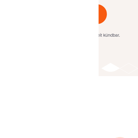
Kostenlos starten
Keine Kreditkarte
erforderlich.
Jederzeit kündbar.
Sender
>
E-Mail-Vorlagen