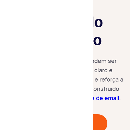
clientes
solicitando
reembolso
Solicitações de reembolso podem ser
complicadas, mas um email claro e
profissional demonstra empatia e reforça a
satisfação do cliente quando construído
com um
construtor de modelos de email
.
Comece Gratuitamente