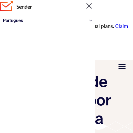
Português
Prep for the year ahead with 30% off annual plans.
Claim
English
Español
Deutsch
Français
Italiano
Now.
Polski
Українська
Modelos de
resposta por
email para