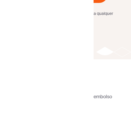
Não é necessário
cartão de crédito.
Cancele a qualquer
momento.
Sender
>
Modelos de e-mail
>
Resposta por email ao cliente solicitando reembolso
Filtrar modelos