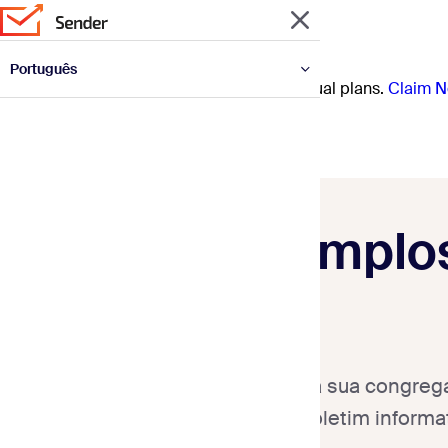
Português
Prep for the year ahead with 30% off annual plans.
Claim N
English
Español
Deutsch
Français
Italiano
Polski
Українська
Exemplos
Mantenha sua congrega
um boletim informa