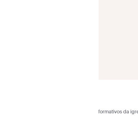
Sender
>
Modelos de e-mail
>
Boletins informativos da igr