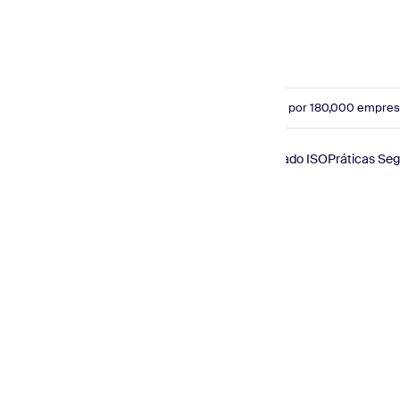
produto
Começar com Plano Gratuito
Confiado por 180,000 empre
© 2026 Sender.net
Conformidade GDPR
Certificado ISO
Práticas Se