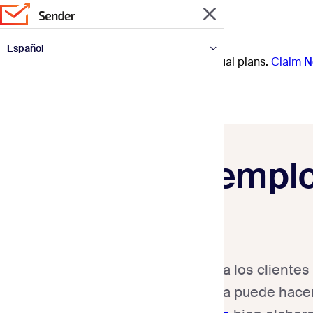
Español
Prep for the year ahead with 30% off annual plans.
Claim N
English
Deutsch
Français
Italiano
Polski
Português
Українська
Ejemplo
Notificar a los client
plantilla puede hace