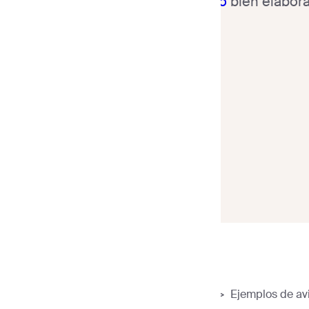
electrónico
bien elabora
Sender
>
Plantillas de correo electrónico
>
Ejemplos de av