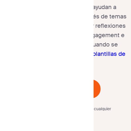
Los boletines de noviembre ayudan a
conectar con su audiencia a través de temas
festivos, cambios estacionales y reflexiones
de fin de año, impulsando el engagement e
interacciones significativas cuando se
elaboran con un
constructor de plantillas de
correo electrónico.
Comience Gratis
No se requiere
tarjeta de crédito.
Cancele en cualquier
momento.