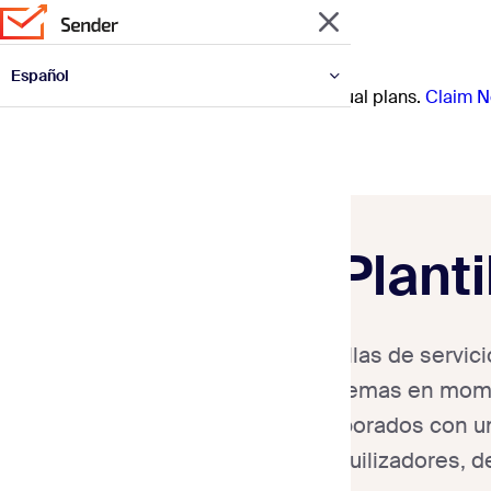
Español
Prep for the year ahead with 30% off annual plans.
Claim N
English
Deutsch
Français
Italiano
Polski
Português
Українська
Planti
Las plantillas de servic
problemas en momen
elaborados con 
tranquilizadores, 