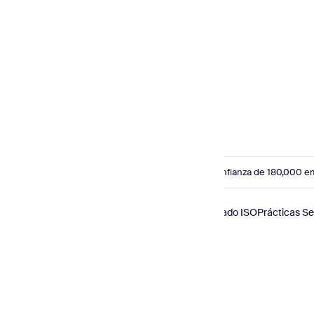
Correos electrónicos de retroalimentación
Plantillas de correo electrónico para carritos
abandonados
Plantillas de correo electrónico para comercio
electrónico
Plantillas de correo electrónico para
actualización de productos
Comenzar con Plan Gratuito
Con la confianza de 180,000 e
© 2026 Sender.net
Conforme con GDPR
Certificado ISO
Prácticas S