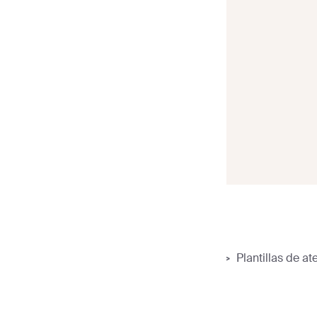
Sender
>
Plantillas de correo electrónico
>
Plantillas de at