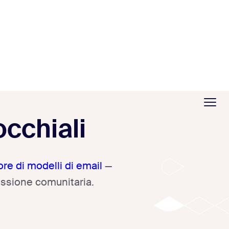
occhiali
re di modelli di email
—
essione comunitaria.