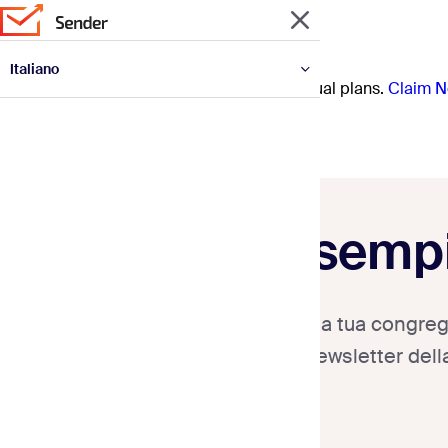
Italiano
Prep for the year ahead with 30% off annual plans.
Claim N
English
Español
Deutsch
Français
Polski
Português
Українська
Esempi 
Mantieni la tua congreg
una newsletter dell