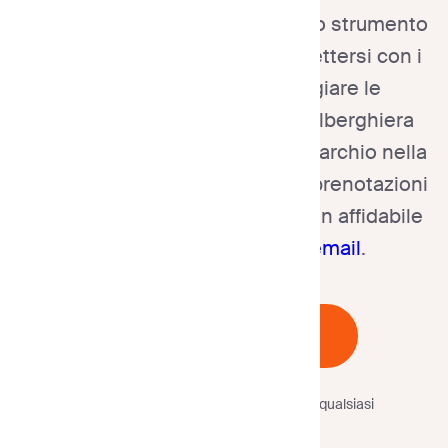
Il marketing via email rimane uno strumento
prezioso per gli hotel per connettersi con i
potenziali clienti e incoraggiare le
prenotazioni. Una newsletter alberghiera
ben realizzata mantiene il tuo marchio nella
mente dei clienti e favorisce le prenotazioni
dirette quando progettata con un affidabile
generatore di modelli di email
.
Inizia Gratuitamente
Nessuna carta di credito
richiesta.
Annulla in qualsiasi
momento.