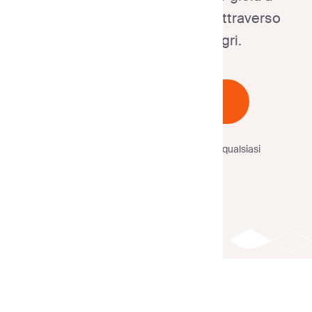
dipendenti, clienti e partner attraverso
messaggi festosi e allegri.
Inizia Gratuitamente
Nessuna carta di credito
richiesta.
Annulla in qualsiasi
momento.