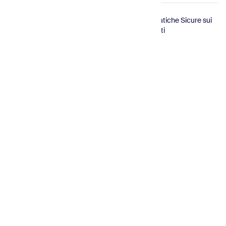
© 2026
Conforme
Certificato
Pratiche Sicure sui
Sender.net
GDPR
ISO
Dati