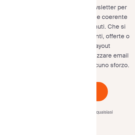
Esplorate i nostri modelli di newsletter per
creare un design professionale e coerente
con il vostro brand in pochi minuti. Che si
tratti di condividere aggiornamenti, offerte o
approfondimenti, questi layout
personalizzabili vi aiutano a realizzare email
raffinate e coinvolgenti senza alcuno sforzo.
Inizia Gratuitamente
Nessuna carta di credito
richiesta.
Annulla in qualsiasi
momento.