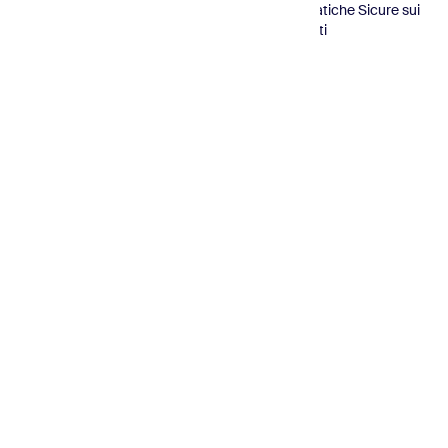
© 2026
Conforme
Certificato
Pratiche Sicure sui
Sender.net
GDPR
ISO
Dati