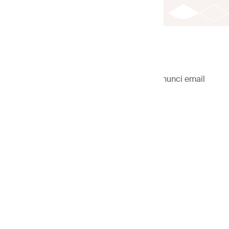
Sender
>
Modelli di email
>
Modelli di annunci email
Filtra modelli
Modelli di email
personalizzabili
Modelli di email HTML
Modelli basati su testo