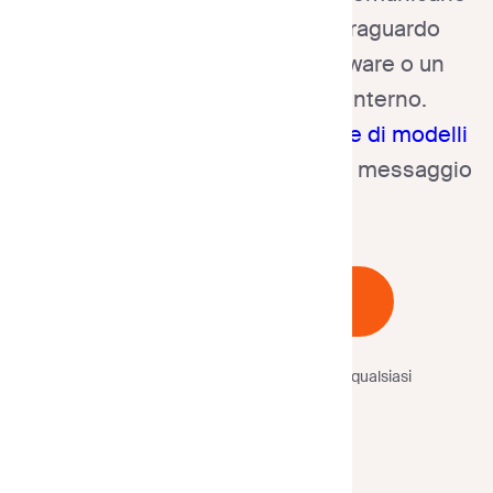
notizie entusiasmanti su un traguardo
aziendale, una vendita di software o un
aggiornamento di progetto interno.
Personalizzali con un
generatore di modelli
di email
per assicurarti che il tuo messaggio
sia chiaro e incisivo.
Inizia Gratuitamente
Nessuna carta di credito
richiesta.
Annulla in qualsiasi
momento.