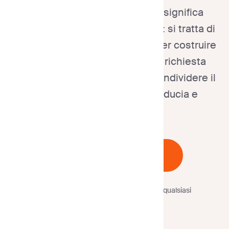
Ottenere testimonianze non significa
semplicemente chiedere favori: si tratta di
catturare esperienze positive per costruire
una solida prova sociale. Una richiesta
cordiale incoraggia i clienti a condividere il
loro feedback, rafforzando fiducia e
credibilità.
Inizia Gratuitamente
Nessuna carta di credito
richiesta.
Annulla in qualsiasi
momento.