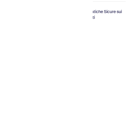
© 2026
Conforme
Certificato
Pratiche Sicure sui
Sender.net
GDPR
ISO
Dati