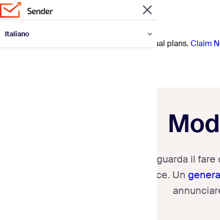
Italiano
Prep for the year ahead with 30% off annual plans.
Claim N
English
Español
Deutsch
Français
Polski
Português
Українська
Mode
La moda riguarda il fare
audace. Un
generat
annunciare