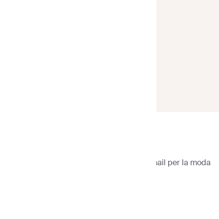
Sender
>
Modelli di email
>
Modelli di email per la moda
Filtra modelli