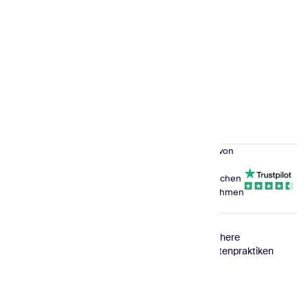
Beispiele für Werbe-E-Mails
Feedback-E-Mails
E-Mail-Vorlagen für verlassene Warenkörbe
E-Commerce-E-Mail-Vorlagen
E-Mail-Vorlagen für Produkt-Upgrades
Vertraut von
180,000
Mit kostenlosem Plan starten
erfolgreichen
Unternehmen
weltweit
© 2026
DSGVO-
ISO-
Sichere
Sender.net
konform
zertifiziert
Datenpraktiken