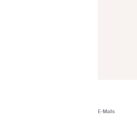
Sender
>
E-Mail-Vorlagen
>
Gewinnspiel-E-Mails