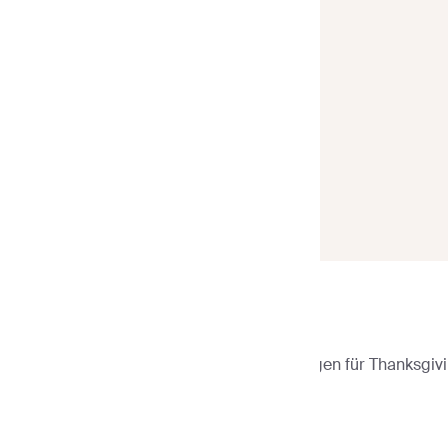
Sender
>
E-Mail-Vorlagen
>
E-Mail-Vorlagen für Thanksgiv