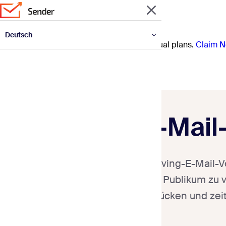
Deutsch
Prep for the year ahead with 30% off annual plans.
Claim N
English
Español
Français
Italiano
Polski
Português
Українська
E-Mail
Thanksgiving-E-Mail-V
mit Ihrem Publikum zu 
auszudrücken und zeit