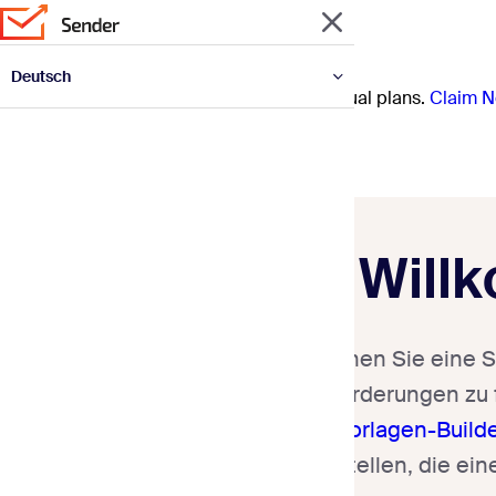
Deutsch
Prep for the year ahead with 30% off annual plans.
Claim N
English
Español
Français
Italiano
Polski
Português
Українська
Will
Durchsuchen Sie eine S
Ihre Anforderungen zu 
Mail-Vorlagen-Build
erstellen, die ei