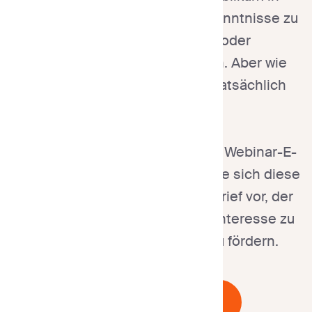
Kontakt zu treten, wertvolle Erkenntnisse zu
teilen und Ihre Produkte oder
Dienstleistungen zu bewerben. Aber wie
bringen Sie Menschen dazu, tatsächlich
teilzunehmen?
Hier kommt eine überzeugende Webinar-E-
Mail-Vorlage ins Spiel. Stellen Sie sich diese
als Ihren virtuellen Einladungsbrief vor, der
sorgfältig gestaltet wurde, um Interesse zu
wecken und Anmeldungen zu fördern.
Kostenlos starten