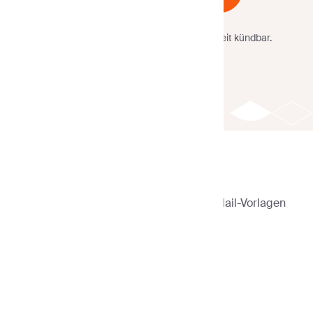
Keine Kreditkarte
erforderlich.
Jederzeit kündbar.
Sender
>
E-Mail-Vorlagen
>
Webinar-E-Mail-Vorlagen
Vorlagen filtern