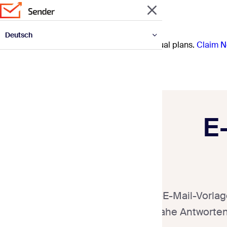
Deutsch
Prep for the year ahead with 30% off annual plans.
Claim N
English
Español
Français
Italiano
Polski
Português
Українська
E-
Outreach-E-Mail-Vorlag
und zeitnahe Antworten