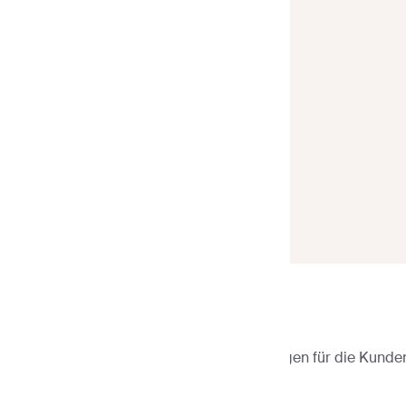
Sender
>
E-Mail-Vorlagen
>
E-Mail-Vorlagen für die Kund